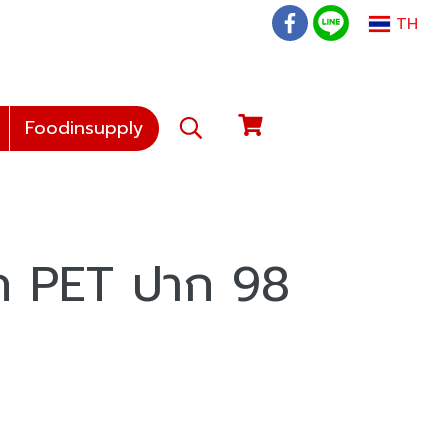
TH
Foodinsupply
ก PET ปาก 98