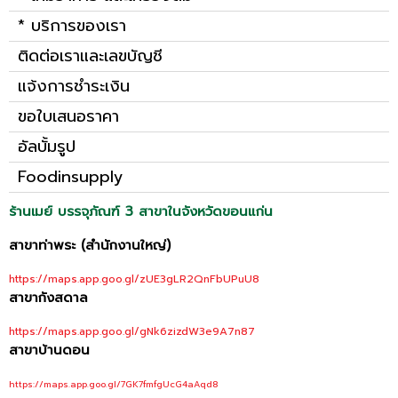
* บริการของเรา
ติดต่อเราและเลขบัญชี
แจ้งการชำระเงิน
ขอใบเสนอราคา
อัลบั้มรูป
Foodinsupply
ร้านเมย์ บรรจุภัณฑ์ 3 สาขาในจังหวัดขอนแก่น
สาขาท่าพระ (สำนักงานใหญ่)
https://maps.app.goo.gl/zUE3gLR2QnFbUPuU8
สาขากังสดาล
https://maps.app.goo.gl/gNk6zizdW3e9A7n87
สาขาบ้านดอน
https://maps.app.goo.gl/7GK7fmfgUcG4aAqd8