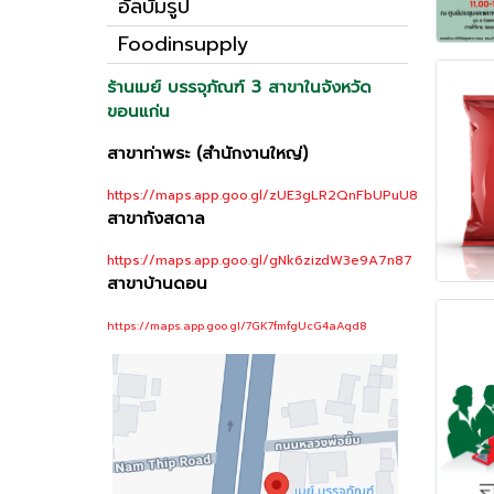
อัลบั้มรูป
Foodinsupply
ร้านเมย์ บรรจุภัณฑ์ 3 สาขาในจังหวัด
ขอนแก่น
สาขาท่าพระ (สำนักงานใหญ่)
https://maps.app.goo.gl/zUE3gLR2QnFbUPuU8
สาขากังสดาล
https://maps.app.goo.gl/gNk6zizdW3e9A7n87
สาขาบ้านดอน
https://maps.app.goo.gl/7GK7fmfgUcG4aAqd8