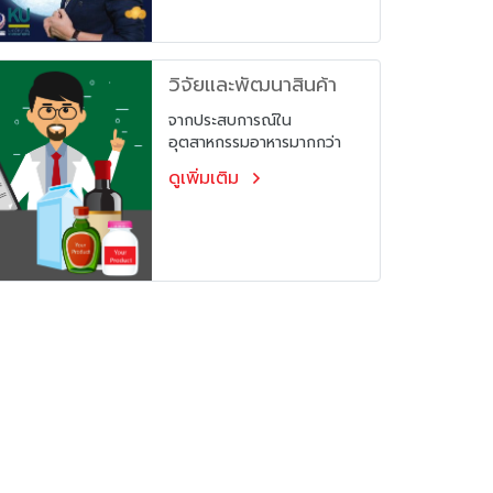
กองทุนพัฒนาเอสเอ็มอี
พัฒนาเอสเอ็มอีตามแนว
ตามแนวประชารัฐ จัด
ประชารัฐ จัดโดย กรมส่งเสริม
โดย กรมส่งเสริม
อุตสาหกรรม ดำเนินการโดย
วิจัยและพัฒนาสินค้า
มหาวิทยาลัยเกษตรศาสตร์ วัน
อุตสาหกรรม ดำเนิน
ที่ 16, 22, 23 และ 30
การโดย มหาวิทยาลัย
จากประสบการณ์ใน
พฤศจิกายน 2561 เวลา 9.00
อุตสาหกรรมอาหารมากกว่า
เกษตรศาสตร์
– 16.30 น. ณ​ โรงแรมโฆษะ
20 ปี เราจึงมีความเชี่ยวชาญ
จังหวัดขอนแก่น
ดูเพิ่มเติม
ในการพัฒนา และปรับปรุง
คุณภาพสินค้าบริโภค โดยมี
นักพัฒนาและวิจัยผลิตภัณฑ์
มาคอยดูแล และช่วยแก้ปัญหา
ให้ผู้ประกอบการ