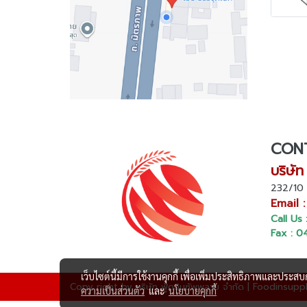
CONT
บริษัท
232/10 
Email 
Call Us
Fax : 0
เว็บไซต์นี้มีการใช้งานคุกกี้ เพื่อเพิ่มประสิทธิภาพและประส
Copy right by บริษัท ฟู้ดอินซัพพลาย จำกัด | Foodinsuppl
ความเป็นส่วนตัว
และ
นโยบายคุกกี้